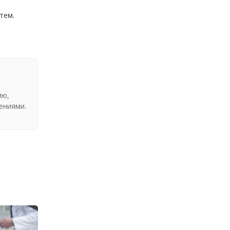
и
тем.
ию,
ениями.