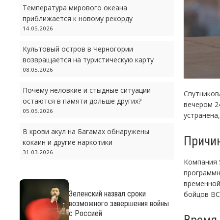
Температура мирового океана
приближается к новому рекорду
14.05.2026
Культовый остров в Черногории
возвращается на туристическую карту
08.05.2026
Почему неловкие и стыдные ситуации
Спутников
остаются в памяти дольше других?
вечером 2
05.05.2026
устранена,
В крови акул на Багамах обнаружены
Причи
кокаин и другие наркотики
31.03.2026
Компания 
программн
временной
Зеленский назвал сроки
бойцов ВС
возможного завершения войны
с Россией
Время