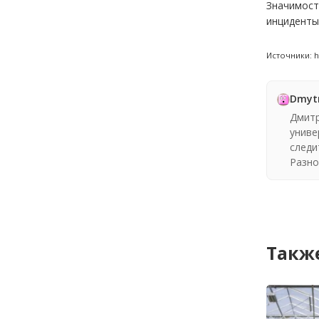
Значимост
инциденты
Источники: h
Dmyt
Дмитр
униве
следи
Разно
Также