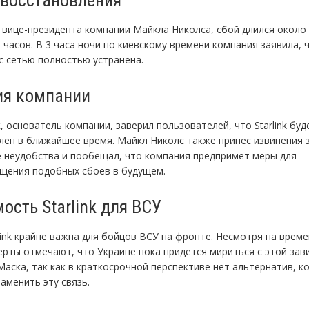
 вице-президента компании Майкла Николса, сбой длился около 
 часов. В 3 часа ночи по киевскому времени компания заявила, 
с сетью полностью устранена.
ия компании
 основатель компании, заверил пользователей, что Starlink буд
лен в ближайшее время. Майкл Николс также принес извинения 
 неудобства и пообещал, что компания предпримет меры для
щения подобных сбоев в будущем.
ость Starlink для ВСУ
rlink крайне важна для бойцов ВСУ на фронте. Несмотря на врем
перты отмечают, что Украине пока придется мириться с этой за
Маска, так как в краткосрочной перспективе нет альтернатив, к
аменить эту связь.