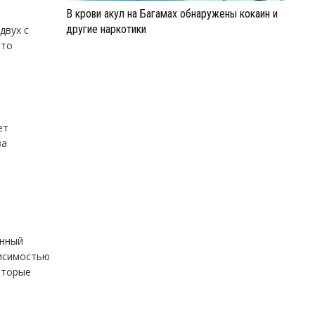
В крови акул на Багамах обнаружены кокаин и
другие наркотики
двух с
что
ет
за
енный
висимостью
оторые