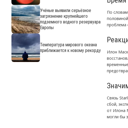
Учёные выявили серьёзное
По словам
загрязнение крупнейшего
половиной
подземного водного резервуара
проблема 
Европы
Реакц
Температура мирового океана
приближается к новому рекорду
Илон Маск,
восстанов
временные
предотвра
Значим
Связь Sta
сбой, экс
от Илона 
могли бы з