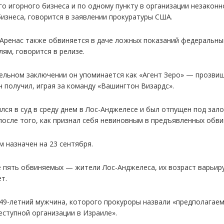
го игорного бизнеса и по одному пункту в организации незаконн
бизнеса, говорится в заявлении прокуратуры США.
 Аренас также обвиняется в даче ложных показаний федеральн
ям, говорится в релизе.
ельном заключении он упоминается как «Агент Зеро» — прозвищ
н получил, играя за команду «Вашингтон Визардс».
лся в суд в среду днем в Лос-Анджелесе и был отпущен под зало
после того, как признал себя невиновным в предъявленных обви
м назначен на 23 сентября.
 пять обвиняемых — жители Лос-Анджелеса, их возраст варьир
ет.
 49-летний мужчина, которого прокуроры назвали «предполагае
еступной организации в Израиле».