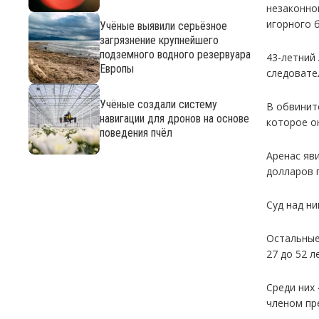
незаконно
игорного 
Учёные выявили серьёзное
загрязнение крупнейшего
подземного водного резервуара
43-летний
Европы
следовател
Учёные создали систему
В обвинит
навигации для дронов на основе
которое о
поведения пчёл
Аренас яви
долларов 
Суд над ни
Остальные
27 до 52 л
Среди них
членом пр