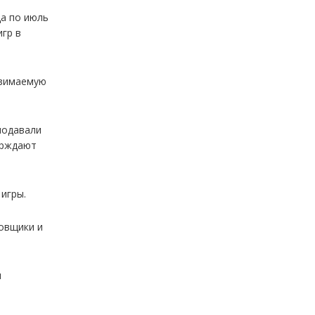
да по июль
игр в
взимаемую
подавали
ерждают
игры.
ковщики и
м