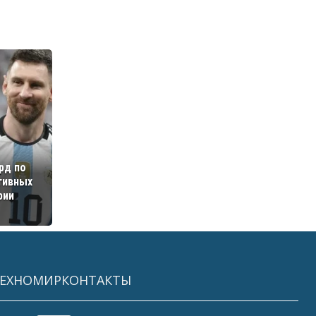
рд по
тивных
рии
ЕХНОМИР
КОНТАКТЫ