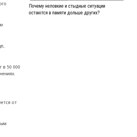
ого
Почему неловкие и стыдные ситуации
остаются в памяти дольше других?
ым
е,
г в 50 000
нениях.
уется от
мым