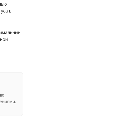
лью
уса в
симальный
ьной
ию,
ениями.