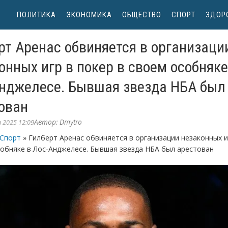
ПОЛИТИКА
ЭКОНОМИКА
ОБЩЕСТВО
СПОРТ
ЗДОР
рт Аренас обвиняется в организаци
онных игр в покер в своем особняке
нджелесе. Бывшая звезда НБА был
ован
Автор:
Dmytro
 2025 12:09
Спорт
» Гилберт Аренас обвиняется в организации незаконных и
собняке в Лос-Анджелесе. Бывшая звезда НБА был арестован