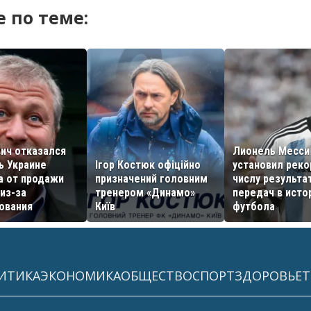
 по теме:
ич отказался
Лионель Месси
ь Украине
Ігор Костюк офіційно
установил реко
а от продажи
призначений головним
числу результа
из-за
тренером «Динамо»
передач в исто
ования
Київ
футбола
ИТИКА
ЭКОНОМИКА
ОБЩЕСТВО
СПОРТ
ЗДОРОВЬЕ
Т