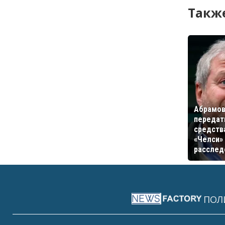
Также
Абрамов
передат
средств
«Челси» 
расслед
ПОЛ