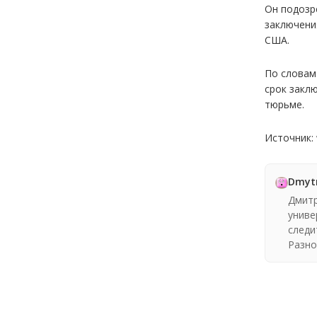
Он подозр
заключени
США.
По словам
срок закл
тюрьме.
Источник:
Dmyt
Дмитр
униве
следи
Разно