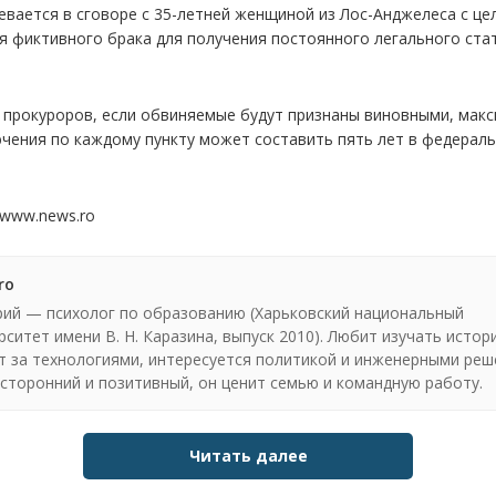
евается в сговоре с 35-летней женщиной из Лос-Анджелеса с це
я фиктивного брака для получения постоянного легального стат
 прокуроров, если обвиняемые будут признаны виновными, мак
ючения по каждому пункту может составить пять лет в федерал
 www.news.ro
ro
ий — психолог по образованию (Харьковский национальный
рситет имени В. Н. Каразина, выпуск 2010). Любит изучать истор
т за технологиями, интересуется политикой и инженерными реш
сторонний и позитивный, он ценит семью и командную работу.
Читать далее