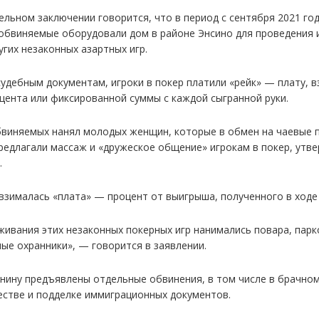
ельном заключении говорится, что в период с сентября 2021 го
 обвиняемые оборудовали дом в районе Энсино для проведения 
угих незаконных азартных игр.
судебным документам, игроки в покер платили «рейк» — плату, 
оцента или фиксированной суммы с каждой сыгранной руки.
бвиняемых нанял молодых женщин, которые в обмен на чаевые 
предлагали массаж и «дружеское общение» игрокам в покер, утв
.
взималась «плата» — процент от выигрыша, полученного в ходе 
живания этих незаконных покерных игр нанимались повара, пар
ые охранники», — говорится в заявлении.
нину предъявлены отдельные обвинения, в том числе в брачно
стве и подделке иммиграционных документов.