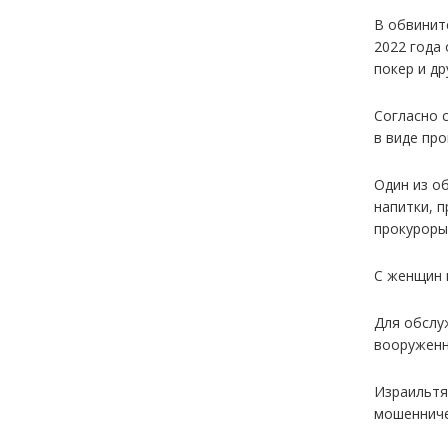
В обвинит
2022 года
покер и др
Согласно 
в виде пр
Один из о
напитки, 
прокуроры
С женщин 
Для обслу
вооруженн
Израильтя
мошенниче