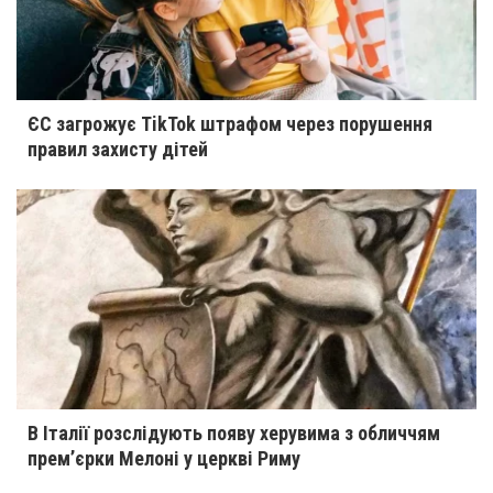
ЄС загрожує TikTok штрафом через порушення
правил захисту дітей
В Італії розслідують появу херувима з обличчям
прем’єрки Мелоні у церкві Риму