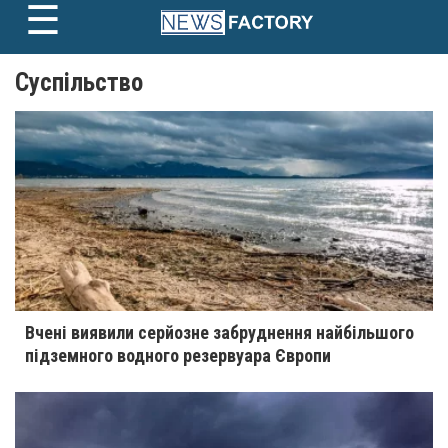
☰
Skip
to
content
Суспільство
1
2
…
8
Далі »
Вчені виявили серйозне забруднення найбільшого
підземного водного резервуара Європи