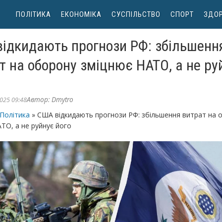
ПОЛІТИКА
ЕКОНОМІКА
СУСПІЛЬСТВО
СПОРТ
ЗДОР
ідкидають прогнози РФ: збільшенн
т на оборону зміцнює НАТО, а не ру
Автор:
Dmytro
025 09:48
Політика
» США відкидають прогнози РФ: збільшення витрат на 
ТО, а не руйнує його