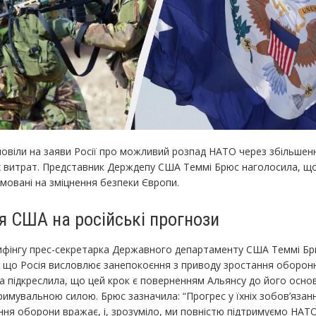
повіли на заяви Росії про можливий розпад НАТО через збільшен
 витрат. Представник Держдепу США Теммі Брюс наголосила, щ
мовані на зміцнення безпеки Європи.
я США на російські прогнози
рифінгу прес-секретарка Державного департаменту США Теммі Б
, що Росія висловлює занепокоєння з приводу зростання оборон
 підкреслила, що цей крок є поверненням Альянсу до його основ
имувальною силою. Брюс зазначила: “Прогрес у їхніх зобов’яза
ня оборони вражає, і, зрозуміло, ми повністю підтримуємо НАТО