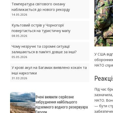
Температура світового океану
наближається до нового рекорду
14.05.2026
Культовий острів у Чорногорії
повертається на туристичну мапу
08.05.2026
Чому незручні та соромні ситуації
залишаються в пам’яті довше за інші?
У США від
05.05.2026
оборонних
НАТО спря
У крові акул на Багамах виявлено кокаїн та
інші наркотики
Реакці
31.03.2026
Під час б
зазначила
Вчені виявили серйозне
НАТО. Вона
забруднення найбільшого
— бути стр
підземного водного резервуара
забезпечен
Європи