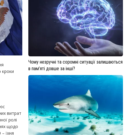
Чому незручні та соромні ситуації залишаються
ня
в пам’яті довше за інші?
о кроки
рюс
них витрат
ної ролі
ннях щодо
 – їхня