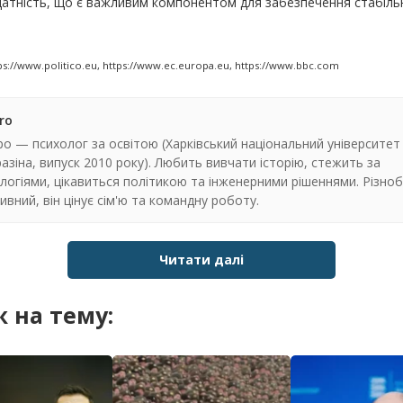
атність, що є важливим компонентом для забезпечення стабільн
ps://www.politico.eu, https://www.ec.europa.eu, https://www.bbc.com
ro
о — психолог за освітою (Харківський національний університет і
разіна, випуск 2010 року). Любить вивчати історію, стежить за
логіями, цікавиться політикою та інженерними рішеннями. Різнобі
ивний, він цінує сім'ю та командну роботу.
Читати далі
 на тему: