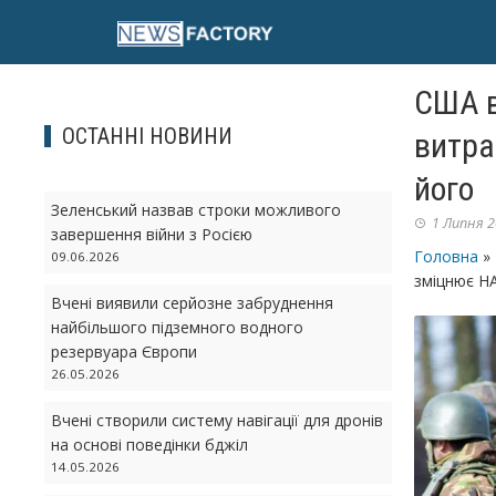
Skip
to
content
США в
ОСТАННІ НОВИНИ
витра
його
Зеленський назвав строки можливого
1 Липня 2
завершення війни з Росією
Головна
»
09.06.2026
зміцнює НА
Вчені виявили серйозне забруднення
найбільшого підземного водного
резервуара Європи
26.05.2026
Вчені створили систему навігації для дронів
на основі поведінки бджіл
14.05.2026