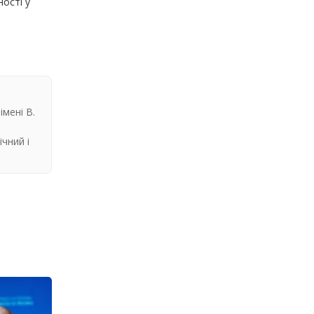
ості у
мені В.
чний і