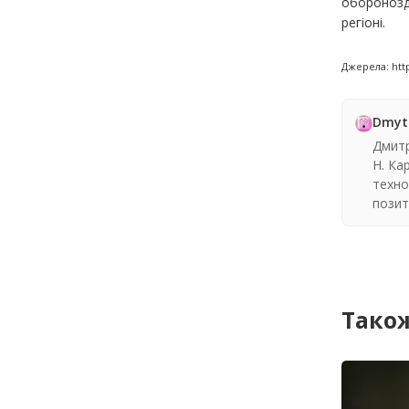
оборонозд
регіоні.
Джерела: htt
Dmyt
Дмитр
Н. Ка
техно
позит
Також