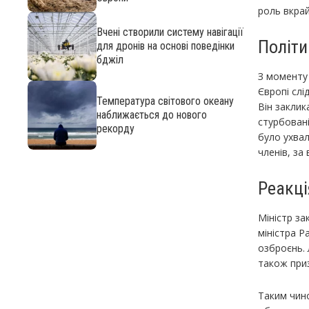
роль вкрай
Вчені створили систему навігації
Політ
для дронів на основі поведінки
бджіл
З моменту
Європі слі
Температура світового океану
Він заклик
наближається до нового
стурбовані
рекорду
було ухвал
членів, за 
Реакці
Міністр за
міністра Р
озброєнь.
також приз
Таким чин