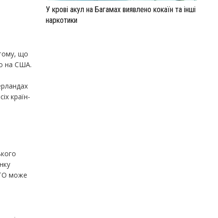
У крові акул на Багамах виявлено кокаїн та інші
наркотики
тому, що
но на США.
ерландах
іх країн-
ького
нку
АТО може