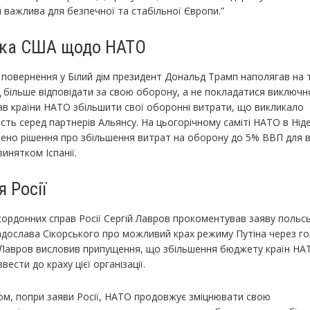
 важлива для безпечної та стабільної Європи.”
ика США щодо НАТО
 повернення у Білий дім президент Дональд Трамп наполягав на 
д більше відповідати за свою оборону, а не покладатися виключ
ав країни НАТО збільшити свої оборонні витрати, що викликало
сть серед партнерів Альянсу. На цьогорічному саміті НАТО в Нід
ено рішення про збільшення витрат на оборону до 5% ВВП для вс
винятком Іспанії.
я Росії
кордонних справ Росії Сергій Лавров прокоментував заяву польс
адослава Сікорського про можливий крах режиму Путіна через го
 Лавров висловив припущення, що збільшення бюджету країн Н
вести до краху цієї організації.
ом, попри заяви Росії, НАТО продовжує зміцнювати свою