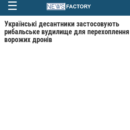
☰
Skip
to
content
Українські десантники застосовують
рибальське вудилище для перехоплення
ворожих дронів