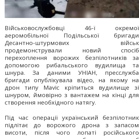
Військовослужбовці 46-ї окремої
аеромобільної Подільської бригади
Десантно-штурмових військ
продемонстрували новий спосіб
перехоплення ворожих безпілотників за
допомогою рибальського вудилища та
шнура. За даними УНІАН, пресслужба
бригади опублікувала відео, на якому на
дрон типу Mavic кріпиться вудилище зі
шнуром, ймовірно з вантажем на кінці для
створення необхідного натягу.
Під час операції український безпілотник
підлітає до ворожого дрона з запасом
висоти, після чого лопаті російського