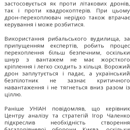
застосовується як проти літакових дронів,
так і проти квадрокоптерів. При цьому
дрон-перехоплювач нерідко також втрачає
керування і може розбитися.
Використання рибальського вудилища, за
припущенням експертів, робить процес
перехоплення більш безпечним, оскільки
шнур з вантажем не має жорсткого
кріплення і легко сходить з кільця. Ворожий
дрон заплутується і падає, а український
безпілотник не зазнає критичного
навантаження і не тягнеться вниз разом із
ціллю.
Раніше УНІАН повідомляв, що керівник
Центру аналізу та стратегій Ігор Чаленко
підкреслив необхідність створення
багаторівневої оборони Києва, оскільки