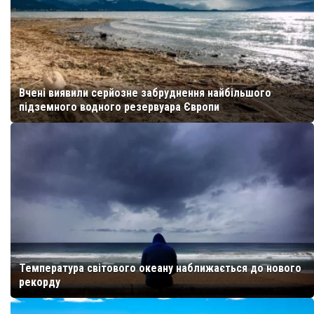
Вчені виявили серйозне забруднення найбільшого
підземного водного резервуара Європи
Температура світового океану наближається до нового
рекорду