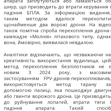
апарата заплутуються або ламаються об
шнур, що призводить до втрати керування і
падіння БПЛА. За інформацією видання,
таким методом вдалося перехопити
щонайменше два ворожі дрони. На відео
також помітна спроба перехоплення дрона-
камікадзе «Молнія» літакового типу, однак
вона, ймовірно, виявилася невдалою.
Аналітики відзначають, що незважаючи на
креативність використання вудилища, цей
метод перехоплення безпілотників не є
новим. З 2024 року, з масовим
застосуванням FPV-дронів-перехоплювачів,
використовується метод тарану за
допомогою палиці, яка пошкоджує двигун
або гвинти ворожого дрона. Це призводить
до руйнування лопатей, втрати тяги і
падіння апарата. Такий спосіб