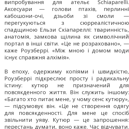
випробування для ательє Schiaparelli.
Аксесуари — голови птахів, перлинні
кабошони-очі, дзьоби зі смоли —
перегукуються з сюрреалістичною
спадщиною Ельзи Скіапареллі: тваринність,
анатомія, замкова щілина як символічний
портал в інші світи. «Це не розраховано», —
каже Роузберрі. «Між мною і домом моди
існує справжня алхімія».
В епоху, одержиму копіями і швидкістю,
Роузберрі підкреслює просту і радикальну
істину: кутюр не призначений для
повсякденного життя. Він служить іншому:
«Багато хто питає мене, у чому сенс кутюру»,
— підсумовує він. «Це не створення одягу
для повсякденності. Для мене це спосіб
звільнити уяву. Кутюр — це запрошення:
перестань думати, воно каже. Час відчувати.