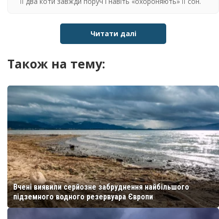
її два коти завжди поруч і навіть «охороняють» її сон.
Читати далі
Також на тему:
Вчені виявили серйозне забруднення найбільшого
підземного водного резервуара Європи