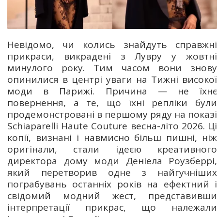
Невідомо, чи колись знайдуть справжні
прикраси, викрадені з Лувру у жовтні
минулого року. Тим часом вони знову
опинилися в центрі уваги на Тижні високої
моди в Парижі. Причина — не їхнє
повернення, а те, що їхні репліки були
продемонстровані в першому ряду на показі
Schiaparelli Haute Couture весна-літо 2026. Ці
копії, визнані і навмисно більш пишні, ніж
оригінали, стали ідеєю креативного
директора дому моди Деніела Роузберрі,
який перетворив одне з найгучніших
пограбувань останніх років на ефектний і
свідомий модний жест, представивши
інтерпретації прикрас, що належали