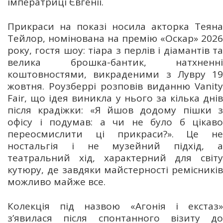
імператриці Євгенії.
Прикраси на показі носила акторка Теяна
Тейлор, номінована на премію «Оскар» 2026
року, гостя шоу: тіара з перлів і діамантів та
велика брошка-бантик, натхненні
коштовностями, викраденими з Лувру 19
жовтня. Роузберрі розповів виданню Vanity
Fair, що ідея виникла у нього за кілька днів
після крадіжки: «Я йшов додому пішки з
офісу і подумав: а чи не було б цікаво
переосмислити ці прикраси?». Це не
ностальгія і не музейний підхід, а
театральний хід, характерний для світу
кутюру, де завдяки майстерності ремісників
можливо майже все.
Колекція під назвою «Агонія і екстаз»
з’явилася після спонтанного візиту до