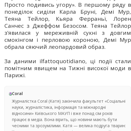
Просто подивись угору». В першому ряду в
понеділок сиділи Карла Бруні, Демі Мур,
Теяна Тейлор, Кьяра Ферраньї, Лорен
Санчес з Джеффом Безосом. Теяна Тейлор
з’явилася у мереживній сукні з довгим
смокінгом і перловою короною, Демі Мур
обрала сяючий леопардовий образ.
За даними ilfattoquotidiano, ці події стали
помітним явищем на Тижні високої моди в
Парижі.
Coral
Журналістка Coral (Катя) закінчила факультет «Соціальні
науки, журналістика, інформація та міжнародні
відносини» Київського МАУП і вже понад сім років
працює в медіа. Вона вірить, що новини мають бути
чесними та зрозумілими. Катя — велика подруга тварин: