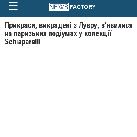
☰
Skip
to
content
Прикраси, викрадені з Лувру, з’явилися
на паризьких подіумах у колекції
Schiaparelli