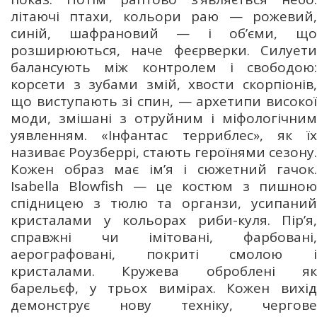
літаючі птахи, кольори раю — рожевий,
синій, шафрановий — і об’єми, що
розширюються, наче феєрверки. Силуети
балансують між контролем і свободою:
корсети з зубами змій, хвости скорпіонів,
що виступають зі спин, — архетипи високої
моди, змішані з отруйним і міфологічним
уявленням. «Інфантас терриблес», як їх
називає Роузберрі, стають героїнями сезону.
Кожен образ має ім’я і сюжетний гачок.
Isabella Blowfish — це костюм з пишною
спідницею з тюлю та органзи, усипаний
кристалами у кольорах риби-куля. Пір’я,
справжні чи імітовані, фарбовані,
аерографовані, покриті смолою і
кристалами. Кружева оброблені як
барельєф, у трьох вимірах. Кожен вихід
демонструє нову техніку, чергове