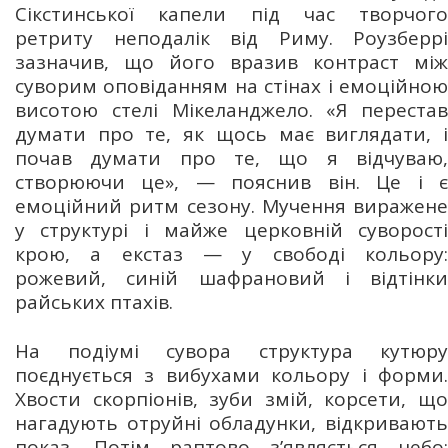
Сікстинської капели під час творчого
ретриту неподалік від Риму. Роузберрі
зазначив, що його вразив контраст між
суворим оповіданням на стінах і емоційною
висотою стелі Мікеланджело. «Я перестав
думати про те, як щось має виглядати, і
почав думати про те, що я відчуваю,
створюючи це», — пояснив він. Це і є
емоційний ритм сезону. Мучення виражене
у структурі і майже церковній суворості
крою, а екстаз — у свободі кольору:
рожевий, синій шафрановий і відтінки
райських птахів.
На подіумі сувора структура кутюру
поєднується з вибухами кольору і форми.
Хвости скорпіонів, зуби змій, корсети, що
нагадують отруйні обладунки, відкривають
показ. Потім раптово з’являється небо: