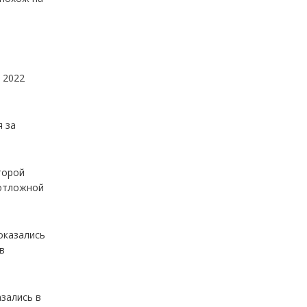
 2022
я за
торой
еотложной
оказались
в
азались в