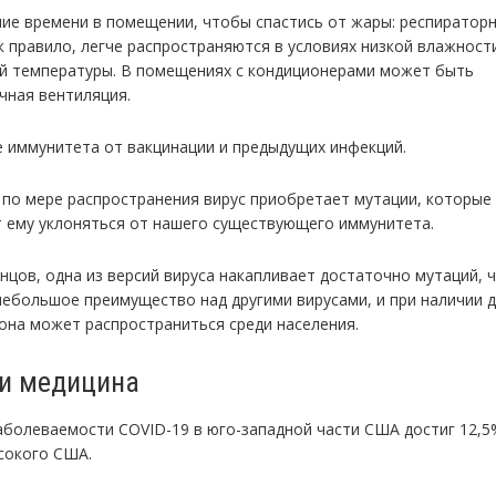
ние времени в помещении, чтобы спастись от жары: респиратор
к правило, легче распространяются в условиях низкой влажност
й температуры. В помещениях с кондиционерами может быть
чная вентиляция.
е иммунитета от вакцинации и предыдущих инфекций.
: по мере распространения вирус приобретает мутации, которые
 ему уклоняться от нашего существующего иммунитета.
онцов, одна из версий вируса накапливает достаточно мутаций, 
небольшое преимущество над другими вирусами, и при наличии д
она может распространиться среди населения.
 и медицина
аболеваемости COVID-19 в юго-западной части США достиг 12,
сокого США.