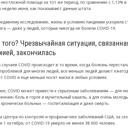
 неотложной помощи за тот же период, по сравнению с 1,13% в
 неделю июня, как показывают данные штата.
недавнему исследованию, жизнь в условиях пандемии ускорила с
зга — даже у людей, которые никогда не болели COVID-19.
с того? Чрезвычайная ситуация, связанна
ией, закончилась
а случаев COVID происходит в то время, когда болезнь перестал
 проблемой для многих людей, все меньше людей делают ежего
от COVID и еще меньше носят маски в любых условиях.
нее, COVID может привести к серьезным заболеваниям — для н
венная» боль в горле и мучительный кашель, а для очень молоды
 хронически больных — госпитализация и даже смерть.
м Центра по контролю и профилактике заболеваний США, за сез
 1 октября, от COVID-19 умерло не менее 38 000 человек.