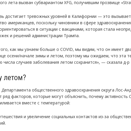
того лета вызван субвариантом XFG, получившим прозвище «Strat
вь достигает тревожных уровней в Калифорнии — это вызывае
тво американцев, поскольку чиновники в сфере здравоохранени
ориентироваться в ситуации с вакцинами, которая стала неопр
ержек и решений администрации Трампа.
того, как мы узнаем больше о COVID, мы видим, что он имеет дв
онце осени/начале зимы и летом, поэтому мы ожидаем, что эта т
ю числа случаев заболевания летом сохранится», — сказала д-р
у летом?
 Департамента общественного здравоохранения округа Лос-Ан
т ряд факторов, которые могут объяснить, почему активность 
силивается вместе с температурой:
путешествия и увеличение социальных контактов из-за обществ
ий.