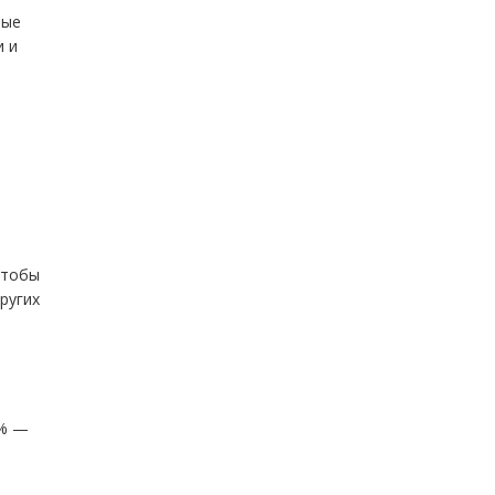
ные
и и
чтобы
ругих
5% —