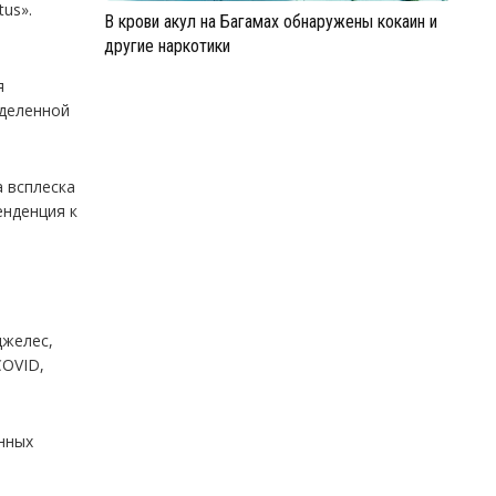
us».
В крови акул на Багамах обнаружены кокаин и
другие наркотики
т
я
еделенной
а всплеска
енденция к
джелес,
COVID,
енных