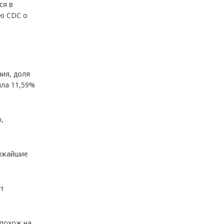
ся в
ию CDC о
ия, доля
ила 11,59%
,
лижайшие
ст
 похож на