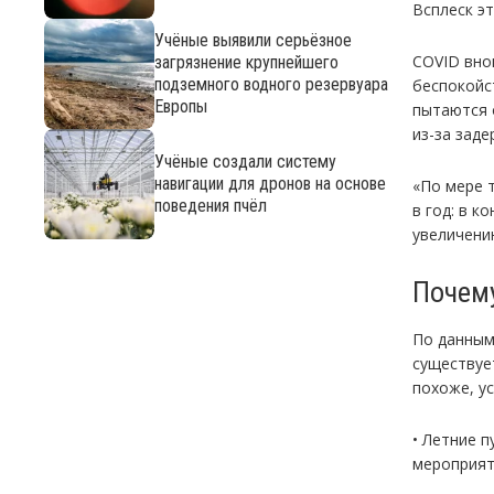
Всплеск э
Учёные выявили серьёзное
COVID вно
загрязнение крупнейшего
подземного водного резервуара
беспокойс
Европы
пытаются 
из-за зад
Учёные создали систему
навигации для дронов на основе
«По мере 
поведения пчёл
в год: в к
увеличени
Почем
По данным
существуе
похоже, у
• Летние 
мероприят