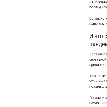
отделении
последнюю
Согласно 
нашего мо
И что 
пандем
Рост числ
серьезной
прививки 
Тем не ме
это «брит
пожилых и
По оценка
начавшийся