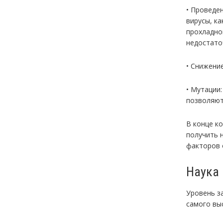
• Проведе
вирусы, ка
прохладно
недостато
• Снижени
• Мутации
позволяют
В конце к
получить 
факторов 
Наука
Уровень з
самого вы