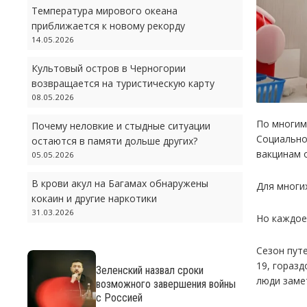
Температура мирового океана
приближается к новому рекорду
14.05.2026
Культовый остров в Черногории
возвращается на туристическую карту
08.05.2026
По многим
Почему неловкие и стыдные ситуации
Социально
остаются в памяти дольше других?
вакцинам 
05.05.2026
В крови акул на Багамах обнаружены
Для многи
кокаин и другие наркотики
31.03.2026
Но каждое
Сезон пут
19, гораз
Зеленский назвал сроки
люди заме
возможного завершения войны
с Россией