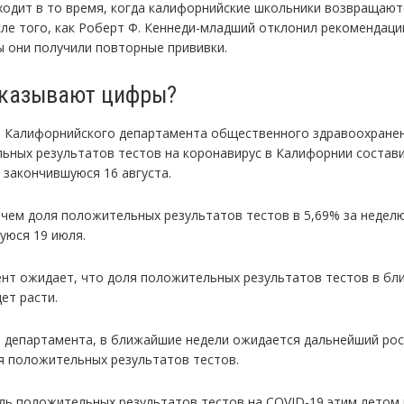
ходит в то время, когда калифорнийские школьники возвращают
сле того, как Роберт Ф. Кеннеди-младший отклонил рекомендац
ы они получили повторные прививки.
оказывают цифры?
 Калифорнийского департамента общественного здравоохранен
ьных результатов тестов на коронавирус в Калифорнии состав
 закончившуюся 16 августа.
 чем доля положительных результатов тестов в 5,69% за неделю
уюся 19 июля.
нт ожидает, что доля положительных результатов тестов в б
ет расти.
 департамента, в ближайшие недели ожидается дальнейший ро
я положительных результатов тестов.
ль положительных результатов тестов на COVID-19 этим летом