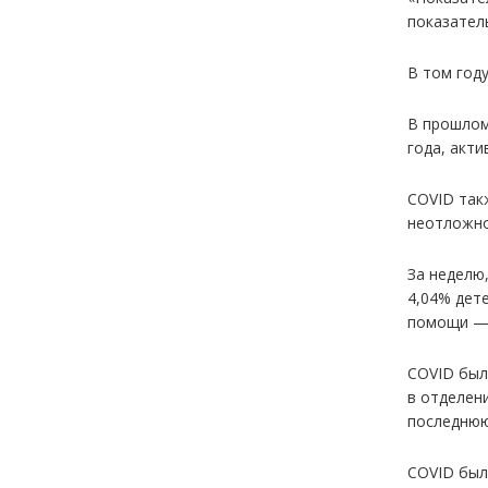
показател
В том год
В прошлом
года, акти
COVID так
неотложно
За неделю
4,04% дет
помощи — 
COVID был
в отделен
последнюю
COVID был 