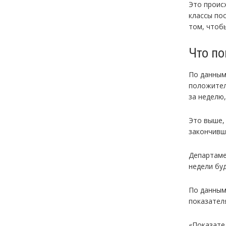
Это проис
классы по
том, чтоб
Что п
По данным
положител
за неделю,
Это выше,
закончивш
Департаме
недели буд
По данным
показател
«Показате