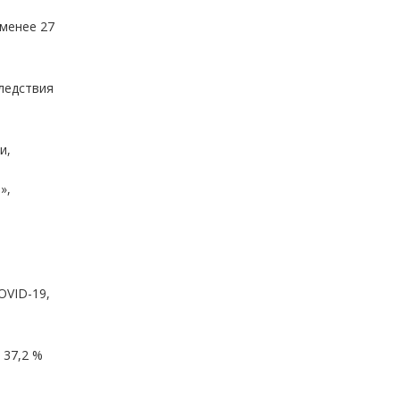
 менее 27
ледствия
и,
»,
OVID-19,
 37,2 %