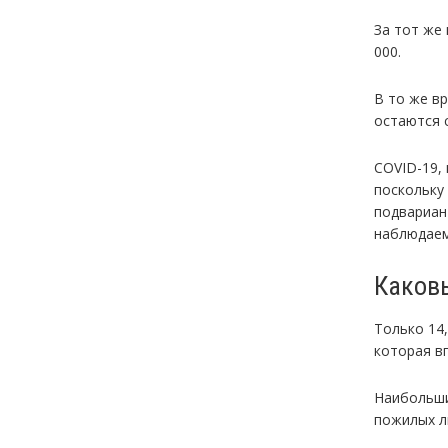
За тот же
000.
В то же в
остаются 
COVID-19,
поскольку
подвариан
наблюдаем
Каков
Только 14
которая в
Наибольши
пожилых л