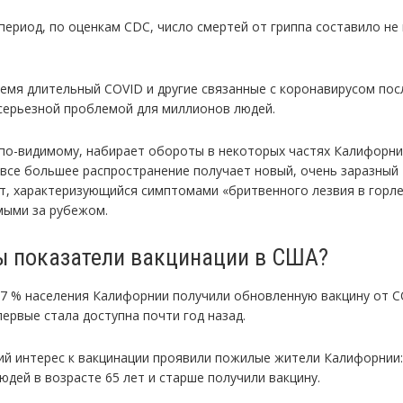
 период, по оценкам CDC, число смертей от гриппа составило не
ремя длительный COVID и другие связанные с коронавирусом пос
серьезной проблемой для миллионов людей.
 по-видимому, набирает обороты в некоторых частях Калифорни
 все большее распространение получает новый, очень заразный
т, характеризующийся симптомами «бритвенного лезвия в горле
ыми за рубежом.
ы показатели вакцинации в США?
,7 % населения Калифорнии получили обновленную вакцину от C
первые стала доступна почти год назад.
й интерес к вакцинации проявили пожилые жители Калифорнии:
юдей в возрасте 65 лет и старше получили вакцину.