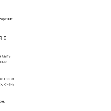
тарение
я с
а быть
дные
екоторых
х, очень
он,