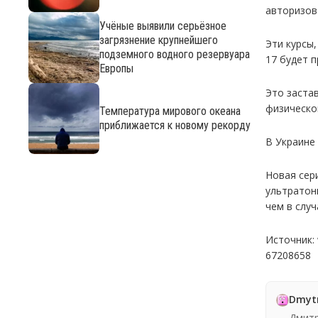
авторизов
Учёные выявили серьёзное
загрязнение крупнейшего
Эти курсы
подземного водного резервуара
17 будет 
Европы
Это застав
физическо
Температура мирового океана
приближается к новому рекорду
В Украине
Новая сери
ультратон
чем в случ
Источник: 
67208658
Dmyt
Дмитр