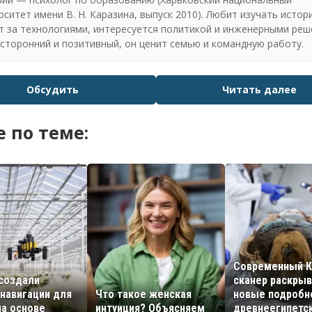
рситет имени В. Н. Каразина, выпуск 2010). Любит изучать истор
т за технологиями, интересуется политикой и инженерными реш
сторонний и позитивный, он ценит семью и командную работу.
Обсудить
Читать далее
 по теме:
Современный К
создали
сканер раскры
 навигации для
Что такое женская
новые подробн
на основе
интуиция? Объясняем
древнеегипетс