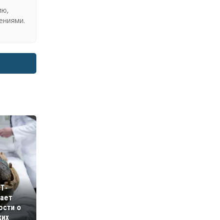
ию,
ениями.
Т-
вает
ости о
ких