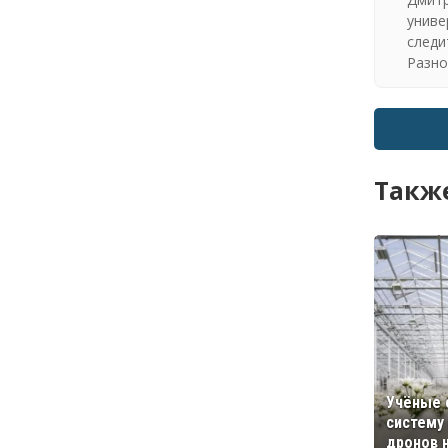
униве
следи
Разно
Также
Учёные 
систему
дронов 