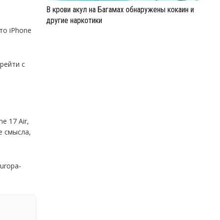
В крови акул на Багамах обнаружены кокаин и
другие наркотики
то iPhone
рейти с
e 17 Air,
е смысла,
europa-