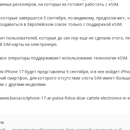
анных реселлеров, на которых их готовят работать с eSIM.
, которые завершатся 5 сентября, по-видимому, предполагают, ч
продаваться в Европейском союзе только с поддержкой eSIM.
ит пользователей, которые до сих пор еще не сделали этого, пе
й SIM-карты на электронную.
 все операторы поддерживают использование технологии eSIM.
я iPhone 17 будет представлена 9 сентября, и в нее войдет iPhon
кий смартфон, для которого отсутствие слота SIM имеет больш
ае с другими моделями.
www.bursa.ro/iphone-17-ar-putea-folosi-doar-cartele-electronice-in-
ro
ий — психолог по образованию (Харьковский национальный