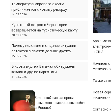
Температура мирового океана
приближается к новому рекорду
14.05.2026
Культовый остров в Черногории
возвращается на туристическую карту
08.05.2026
Apple мож
Почему неловкие и стыдные ситуации
электронно
остаются в памяти дольше других?
в США.
05.05.2026
Начиная с
В крови акул на Багамах обнаружены
физическо
кокаин и другие наркотики
31.03.2026
То же сам
Новая сер
физически
Зеленский назвал сроки
возможного завершения войны
с Россией
Согласно 