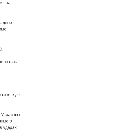
из-за
падных
орые
О,
вовать на
итическую
 Украины с
нные в
в ударах