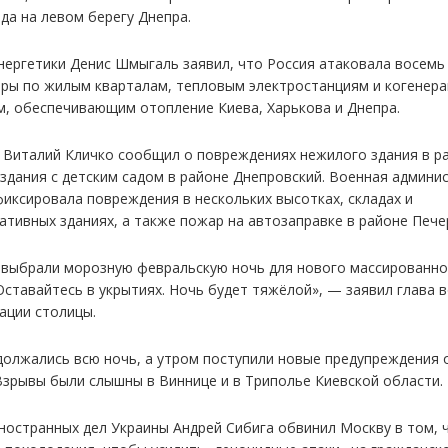
да на левом берегу Днепра.
нергетики Денис Шмыгаль заявил, что Россия атаковала восемь
ары по жилым кварталам, тепловым электростанциям и когенер
м, обеспечивающим отопление Киева, Харькова и Днепра.
 Виталий Кличко сообщил о повреждениях нежилого здания в р
 здания с детским садом в районе Днепровский. Военная админи
фиксировала повреждения в нескольких высотках, складах и
ативных зданиях, а также пожар на автозаправке в районе Пече
 выбрали морозную февральскую ночь для нового массированно
 Оставайтесь в укрытиях. Ночь будет тяжёлой», — заявил глава 
ации столицы.
должались всю ночь, а утром поступили новые предупреждения 
 Взрывы были слышны в Виннице и в Триполье Киевской области.
ностранных дел Украины Андрей Сибига обвинил Москву в том, 