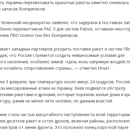
ть Украины перехватывать крылатые ракеты заметно снизилась 
 запасов боеприпасов.
 Зеленский неоднократно заявлял, что задержки в поставках за
бенно перехватчиков PAC-3 для систем Patriot, оставили некот
ения ПВО полностью без боеприпасов.
ывает западных партнёров ускорить поставки ракет и систем ПВ
дая, что Россия стремится создать невыносимые условия для
ого населения, особенно зимой. «Цель ясна: напрямую воздейст
 и ослабить сопротивление страны», — отметил Игнат.
 на 3 февраля, при температуре около минус 24 градусов, Россия
ла массированные атаки на Украину. Киев подвергся обстрелу
ескими ракетами и дронами, которые поразили жилые дома и кр
туру, ранив не менее пяти человек, по данным властей.
Киев стала частью масштабного наступления по всей территории
ем десятков ракет и сотен дронов, включая районы, расположе
лометров от линии фронта. Это положило конец короткой паузе 