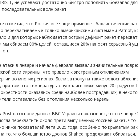
IRIS-T, не успевают достаточно быстро пополнять боезапас для
 последовательных волн ракет.
же отметил, что Россия всё чаще применяет баллистические рак
о перехватываемые только американскими системами Patriot, к
ало и для которых наблюдается острый дефицит ракет-перехват
и мы сбиваем 80% целей, оставшиеся 20% наносят серьёзный у
 он.
е атаки в январе и начале февраля вызвали значительные повр
еской сети Украины, что привело к экстренным отключениям
ергии во многих регионах. Были затронуты также водоснабжени
, при том что температуры опускались ниже минус 20 градусов 
о окрестности оказались среди наиболее пострадавших, в некот
ители оставались без отопления несколько недель.
v Post на основе данных ВВС Украины показывает, что в январе 
могла перехватить около трети выпущенных Россией ракет, что
но ниже показателей лета 2025 года, особенно по крылатым рак
на то, что большинство дронов Shahed продолжают сбиваться,