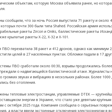
тическим объектам, которую Москва объявила ранее, но котора
ля.
ны сообщили, что за ночь Россия выпустила 71 ракету и около 
з которых почти 300 были типа Shahed. Российская армия исполь
рабельные ракеты Zircon и Oniks, баллистические ракеты Исканд
акже крылатые ракеты Х-22, Х-32 и Х-101.
я ПВО перехватила 38 ракет и 412 дронов, однако как минимум 2
стигли целей в 27 населённых пунктах. Обломки падали в 17 друг
истемы ПВО сработали около 00:30, взрывы продолжались более 
преждали о надвигающейся баллистической атаке. Журналисты 
о громких звуках и вибрациях в нескольких районах. Более 1000
ались без отопления.
жены тепловые электростанции, управляемые DTEK — крупней
оставщиком энергии в Украине, что стало уже девятым крупным
ам с октября 2025 года. Компания сообщила о серьёзных повре
ния, а власти ввели экстренные отключения электроэнергии в в