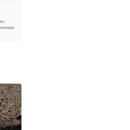
ию,
ениями.
я