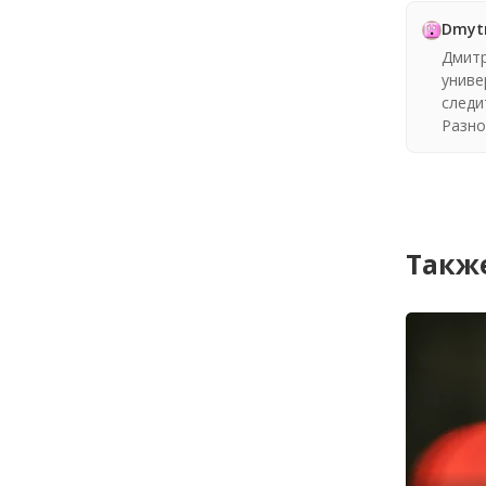
Dmyt
Дмитр
униве
следи
Разно
Также