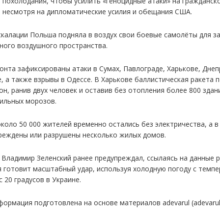
 похолодания, чтобы усилить «геноцидные атаки» на гражданск
, несмотря на дипломатические усилия и обещания США.
скалации Польша подняла в воздух свои боевые самолёты для 
ного воздушного пространства.
онта зафиксированы атаки в Сумах, Павлограде, Харькове, Днеп
, а также взрывы в Одессе. В Харькове баллистическая ракета 
он, ранив двух человек и оставив без отопления более 800 здан
сильных морозов.
около 50 000 жителей временно остались без электричества, а в
реждены или разрушены несколько жилых домов.
 Владимир Зеленский ранее предупреждал, ссылаясь на данные р
я готовит масштабный удар, используя холодную погоду с темп
 20 градусов в Украине.
ормация подготовлена на основе материалов adevarul (adevarul.