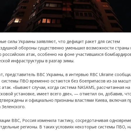
ые силы Украины заявляют, что дефицит ракет для систем
здушной обороны существенно уменьшил возможности страны 
 российских атак, особенно на фоне участившихся бомбардиро
еской инфраструктуры в разгар зимы.
т, представитель ВВС Украины, в интервью RBC Ukraine сообщи
 системы ПВО временно остаются без боеприпасов из-за масш
х атак. «Бывают случаи, когда система NASAMS, рассчитанная на
сковой установке, имеет всего две», — отметил он, добавив, чт
дтверждены и официально признаны властями Киева, включая п
 Зеленского.
ации ВВС, Россия изменила тактику, сосредотачивая одноврем
отдельные регионы. В таких условиях некоторые системы ПВО, 