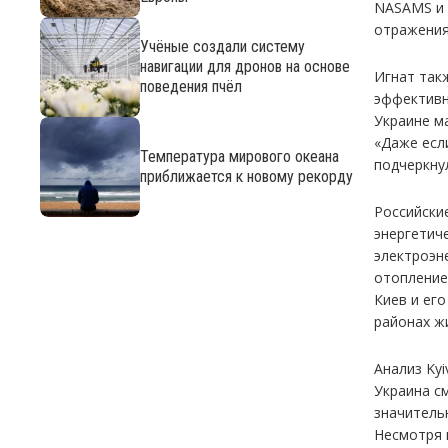
NASAMS и 
отражения
Учёные создали систему
навигации для дронов на основе
Игнат так
поведения пчёл
эффективн
Украине м
«Даже есл
Температура мирового океана
подчеркнул
приближается к новому рекорду
Российски
энергетич
электроэн
отопление
Киев и ег
районах ж
Анализ Kyi
Украина с
значитель
Несмотря 