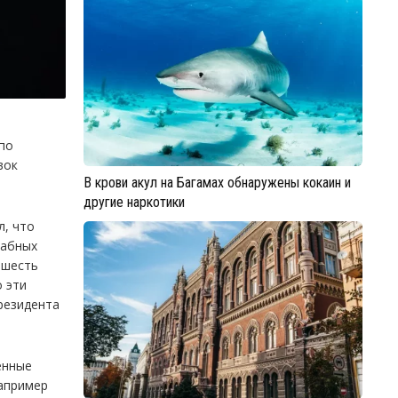
по
вок
В крови акул на Багамах обнаружены кокаин и
другие наркотики
л, что
табных
 шесть
о эти
резидента
енные
например