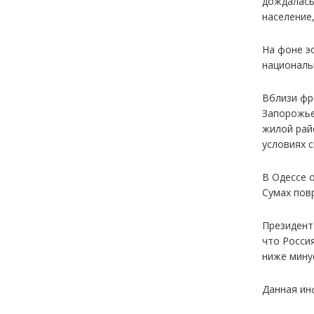
дождалась
население
На фоне э
националь
Вблизи фр
Запорожье
жилой рай
условиях 
В Одессе 
Сумах пов
Президент
что Росси
ниже минус
Данная инф