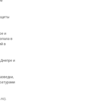
ое
защиты
ре и
попала в
ий в
 Днепре и
азведки,
ературами
ro).