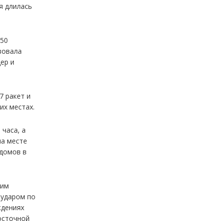
я длилась
450
зовала
ер и
7 ракет и
их местах.
часа, а
на месте
 домов в
шим
 ударом по
ждениях
осточной