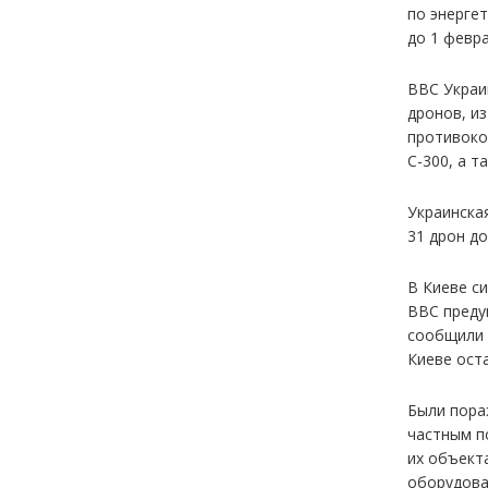
по энерге
до 1 февра
ВВС Украи
дронов, и
противоко
С-300, а т
Украинска
31 дрон до
В Киеве с
ВВС преду
сообщили 
Киеве ост
Были пора
частным п
их объект
оборудова