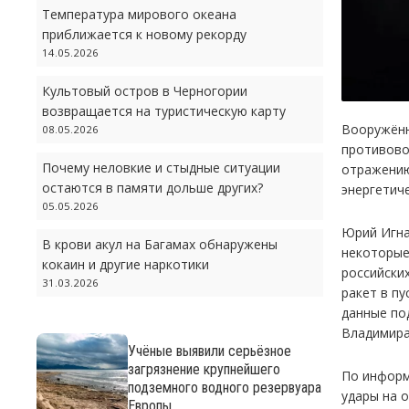
Температура мирового океана
приближается к новому рекорду
14.05.2026
Культовый остров в Черногории
возвращается на туристическую карту
Вооружённ
08.05.2026
противово
Почему неловкие и стыдные ситуации
отражению
остаются в памяти дольше других?
энергетич
05.05.2026
Юрий Игна
В крови акул на Багамах обнаружены
некоторые
кокаин и другие наркотики
российски
31.03.2026
ракет в пу
данные по
Владимира
Учёные выявили серьёзное
загрязнение крупнейшего
По информ
подземного водного резервуара
удары на 
Европы