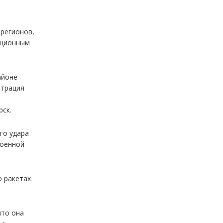
 регионов,
ационным
айоне
страция
рск.
го удара
военной
о ракетах
что она