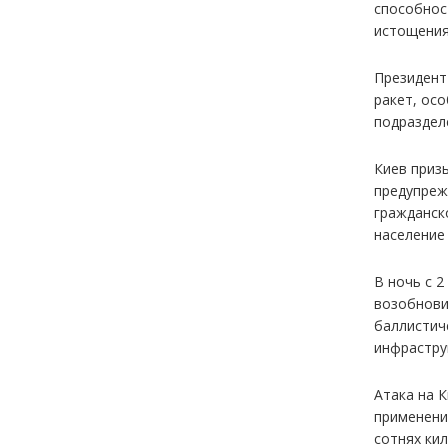
способнос
истощения
Президент
ракет, осо
подраздел
Киев приз
предупреж
гражданск
население
В ночь с 2
возобнови
баллистич
инфраструк
Атака на 
применени
сотнях ки