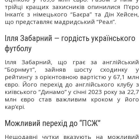
трійці кращих захисників опинилися П’єро
Інкап’є з німецького “Баєра” та Дін Хейсен,
що представляє мадридський “Реал”.
Ілля Забарний — гордість українського
футболу
Ілля Забарний, що грає за англійський
“Борнмут”, зайняв шосту сходинку у
рейтингу з орієнтовною вартістю у 67,1 млн
євро. Його перехід до англійського клубу з
київського “Динамо” у січні 2023 року за 22,7
млн євро став важливим кроком у його
кар’єрі.
Можливий перехід до “ПСЖ”
Нещодавні чутки вказують на можливий