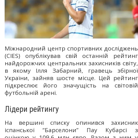
Міжнародний центр спортивних досліджень
(CIES) опублікував свій останній рейтинг
найдорожчих центральних захисників світу,
в якому Ілля Забарний, гравець збірної
України, зайняв шосте місце. Цей рейтинг
підкреслює його значущість на світовій
футбольній арені.
Лідери рейтингу
На вершині списку опинився захисник
іспанської “Барселони” Пау Кубарсі з
оцінкою у 109,6 млн євро. Разом з ним у