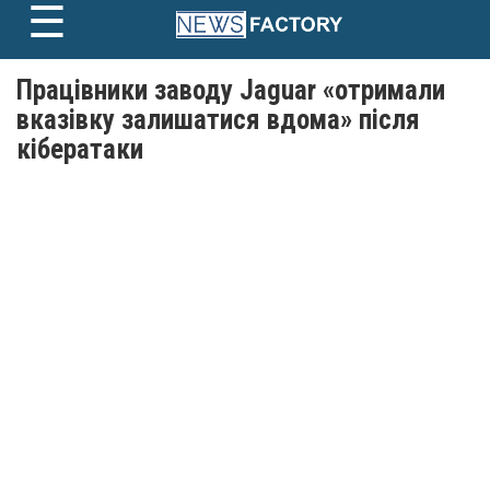
☰
Skip
to
content
Працівники заводу Jaguar «отримали
вказівку залишатися вдома» після
кібератаки