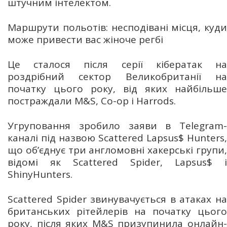
штучним інтелектом.
Маршрути польотів: несподівані місця, куди
може привести вас жіноче регбі
Це сталося після серії кібератак на
роздрібний сектор Великобританії на
початку цього року, від яких найбільше
постраждали M&S, Co-op і Harrods.
Угруповання зробило заяви в Telegram-
каналі під назвою Scattered Lapsus$ Hunters,
що об’єднує три англомовні хакерські групи,
відомі як Scattered Spider, Lapsus$ і
ShinyHunters.
Scattered Spider звинувачується в атаках на
британських рітейлерів на початку цього
року, після яких M&S призупинила онлайн-