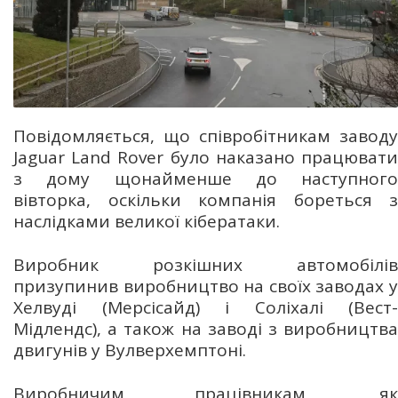
Повідомляється, що співробітникам заводу
Jaguar Land Rover було наказано працювати
з дому щонайменше до наступного
вівторка, оскільки компанія бореться з
наслідками великої кібератаки.
Виробник розкішних автомобілів
призупинив виробництво на своїх заводах у
Хелвуді (Мерсісайд) і Соліхалі (Вест-
Мідлендс), а також на заводі з виробництва
двигунів у Вулверхемптоні.
Виробничим працівникам, як