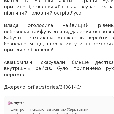
Манілі та більшій частині країни були
припинені, оскільки «Рагаса» насувається на
північний головний острів Лусон.
Влада оголосила найвищий рівень
небезпеки тайфуну для віддалених островів
Бабуян і закликала мешканців перейти в
безпечне місце, щоб уникнути штормових
припливів і повеней.
Авіакомпанії скасували більше десятка
внутрішніх рейсів, було припинено рух
поромів.
Джерело: orf.at/stories/3406146/
Dmytro
Дмитро — психолог за освітою (Харківський