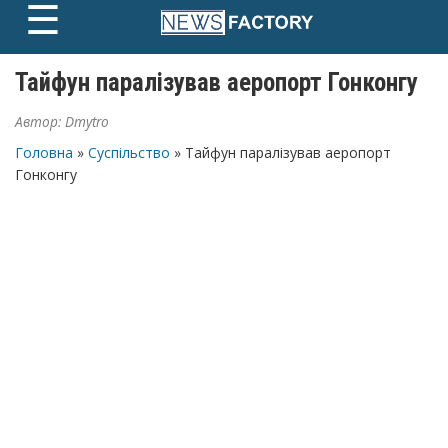
☰
Skip
to
content
Тайфун паралізував аеропорт Гонконгу
Автор:
Dmytro
Головна
»
Суспільство
» Тайфун паралізував аеропорт
Гонконгу