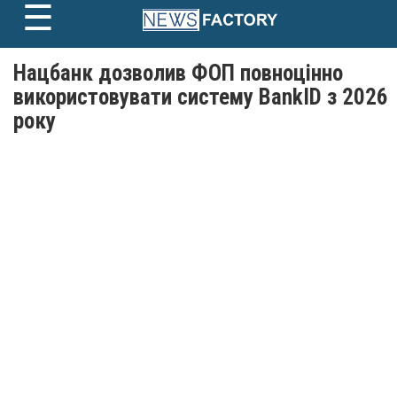
☰
Skip
to
content
Нацбанк дозволив ФОП повноцінно
використовувати систему BankID з 2026
року