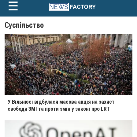
☰
Skip
to
content
Суспільство
« Назад
1
2
3
4
…
8
Далі »
У Вільнюсі відбулася масова акція на захист
свободи ЗМІ та проти змін у законі про LRT